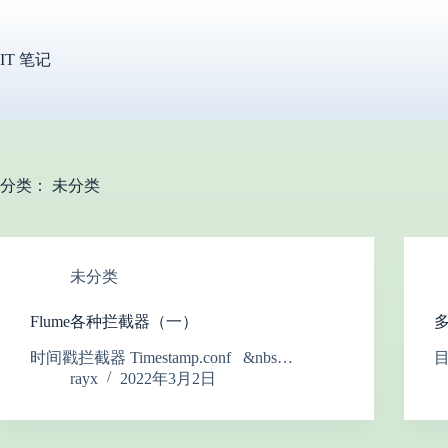
跳
过
内
IT 笔记
容
分类：
未分类
未分类
Flume各种拦截器（一）
多
时间戳拦截器 Timestamp.conf &nbs…
目
rayx
2022年3月2日