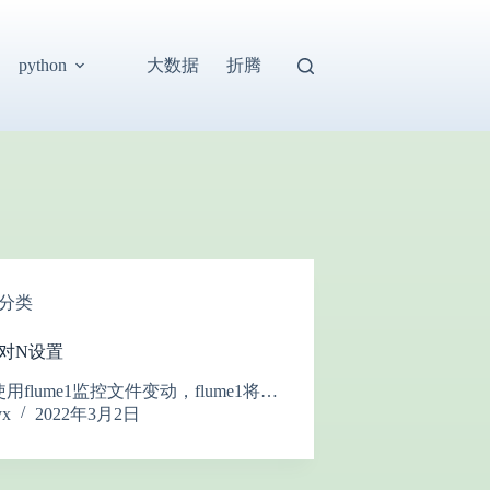
大数据
折腾
python
分类
 N对N设置
用flume1监控文件变动，flume1将…
yx
2022年3月2日