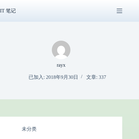
跳
过
IT 笔记
内
容
rayx
已加入: 2018年9月30日
文章: 337
未分类