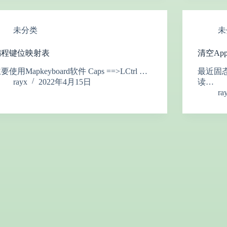
未分类
未
编程键位映射表
清空Ap
要使用Mapkeyboard软件 Caps ==>LCtrl …
最近固
rayx
2022年4月15日
读…
ra