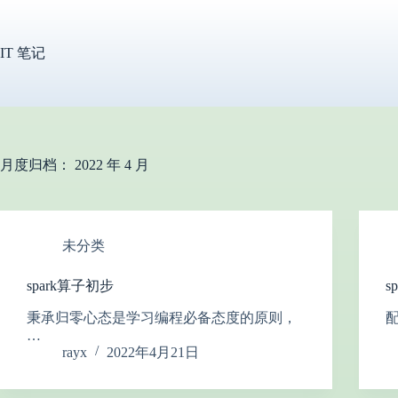
跳
过
内
IT 笔记
容
月度归档：
2022 年 4 月
未分类
spark算子初步
s
秉承归零心态是学习编程必备态度的原则，
配
…
rayx
2022年4月21日