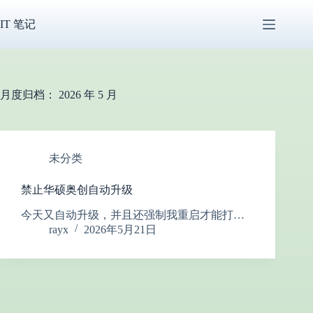
跳
过
IT 笔记
内
容
月度归档：
2026 年 5 月
未分类
禁止华硕奥创自动升级
今天又自动升级，并且还强制我重启才能打…
rayx
2026年5月21日