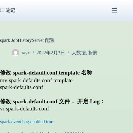
跳
过
IT 笔记
内
容
spark JobHistoryServer 配置
rayx
2022年2月3日
大数据
,
折腾
修改
spark-default.conf.template
名称
mv spark-defaults.conf.template
spark-defaults.conf
修改
spark-default.conf
文件， 开启
Log
：
vi spark-defaults.conf
spark.eventLog.enabled true