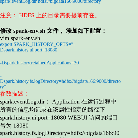
spark.eventLog.dir hdfs://bigdata166:9000/directory
注意：
HDFS
上的目录需要提前存在。
修改
spark-env.sh
文件， 添加如下配置：
vim spark-env.sh
export SPARK_HISTORY_OPTS=”-
Dspark.history.ui.port=18080
-Dspark.history.retainedApplications=30
-
Dspark.history.fs.logDirectory=hdfs://bigdata166:9000/directo
ry”
参数描述：
spark.eventLog.dir
：
Application
在运行过程中
所有的信息均记录在该属性指定的路径下
spark.history.ui.port=18080 WEBUI
访问的端口
号为
18080
spark.history.fs.logDirectory=hdfs://bigdata166:90