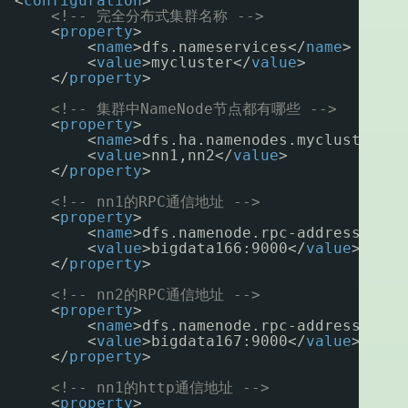
<
configuration
>
<!-- 完全分布式集群名称 -->
<
property
>
<
name
>dfs.nameservices</
name
>
<
value
>mycluster</
value
>
</
property
>
<!-- 集群中NameNode节点都有哪些 -->
<
property
>
<
name
>dfs.ha.namenodes.mycluster</
n
<
value
>nn1,nn2</
value
>
</
property
>
<!-- nn1的RPC通信地址 -->
<
property
>
<
name
>dfs.namenode.rpc-address.mycl
<
value
>bigdata166:9000</
value
>
</
property
>
<!-- nn2的RPC通信地址 -->
<
property
>
<
name
>dfs.namenode.rpc-address.mycl
<
value
>bigdata167:9000</
value
>
</
property
>
<!-- nn1的http通信地址 -->
<
property
>