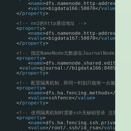
<
name
>dfs.namenode.http-address.myc
<
value
>bigdata166:50070</
value
>
</
property
>
<!-- nn2的http通信地址 -->
<
property
>
<
name
>dfs.namenode.http-address.myc
<
value
>bigdata167:50070</
value
>
</
property
>
<!-- 指定NameNode元数据在JournalNode上的存
<
property
>
<
name
>dfs.namenode.shared.edits.dir
<
value
>qjournal://bigdata166:8485;bigd
</
property
>
<!-- 配置隔离机制，即同一时刻只能有一台服务器对外
<
property
>
<
name
>dfs.ha.fencing.methods</
name
>
<
value
>sshfence</
value
>
</
property
>
<!-- 使用隔离机制时需要ssh无秘钥登录 注意用户名
<
property
>
<
name
>dfs.ha.fencing.ssh.private-ke
<
value
>/root/.ssh/id_rsa</
value
>