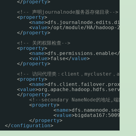
</
property
>
<!-- 声明journalnode服务器存储目录-->
<
property
>
<
name
>dfs.journalnode.edits.dir</
na
<
value
>/opt/module/HA/hadoop-2.8.4/
</
property
>
<!-- 关闭权限检查-->
<
property
>
<
name
>dfs.permissions.enable</
name
>
<
value
>false</
value
>
</
property
>
<!-- 访问代理类：client，mycluster，act
<
property
>
<
name
>dfs.client.failover.proxy.pro
<
value
>org.apache.hadoop.hdfs.server.na
</
property
>
<!--secondary NameNode的地址,端口号是5
<
property
>
<
name
>dfs.namenode.secondar
<
value
>bigdata167:50090</
va
</
property
>
</
configuration
>