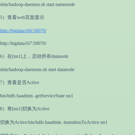
sbin/hadoop-daemon.sh start namenode
5）查看web页面显示
http://bigdata166:50070/
http://bigdata167:50070/
6）在[nn1]上，启动所有datanode
sbin/hadoop-daemons.sh start datanode
7）查看是否Active
bin/hdfs haadmin -getServiceState nn1
8）将[nn1]切换为Active
切换为Active:bin/hdfs haadmin -transitionToActive nn1