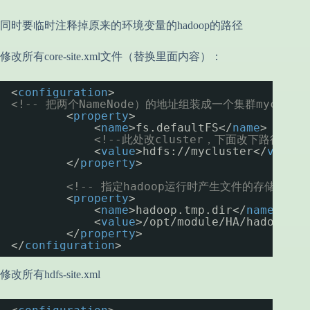
同时要临时注释掉原来的环境变量的hadoop的路径
修改所有core-site.xml文件（替换里面内容）：
<
configuration
>
<!-- 把两个NameNode）的地址组装成一个集群mycluste
<
property
>
<
name
>fs.defaultFS</
name
>
<!--此处改cluster，下面改下路径 -->
<
value
>hdfs://mycluster</
value
>
</
property
>
<!-- 指定hadoop运行时产生文件的存储目录 -
<
property
>
<
name
>hadoop.tmp.dir</
name
>
<
value
>/opt/module/HA/hadoop-2.
</
property
>
</
configuration
>
修改所有hdfs-site.xml