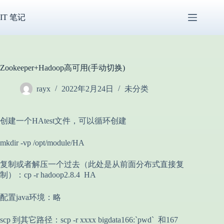
跳
过
IT 笔记
内
容
Zookeeper+Hadoop高可用(手动切换)
rayx
2022年2月24日
未分类
创建一个HAtest文件，可以循环创建
mkdir -vp /opt/module/HA
复制或者解压一个过去（此处是从前面分布式直接复
制）：cp -r hadoop2.8.4 HA
配置java环境：略
scp 到其它路径：scp -r xxxx bigdata166:`pwd` 和167