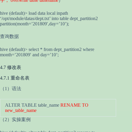
字， overwrite table tablename
）
hive (default)> load data local inpath
‘/opt/module/datas/dept.txt’ into table dept_partition2
partition(month=’201809′,day=’10’);
查询数据
hive (default)> select * from dept_partition2 where
month=’201809′ and day=’10’;
4.7 修改表
4.7.1 重命名表
（1）语法
ALTER TABLE table_name
RENAME TO
new_table_name
（2）实操案例