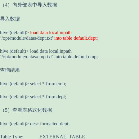
（4）向外部表中导入数据
导入数据
hive (default)>
load data local inpath
‘/opt/module/datas/dept.txt’
into table default.dept
;
hive (default)> load data local inpath
‘/opt/module/datas/emp.txt’ into table default.emp;
查询结果
hive (default)> select * from emp;
hive (default)> select * from dept;
（5）查看表格式化数据
hive (default)> desc formatted dept;
Table Type: EXTERNAL_TABLE