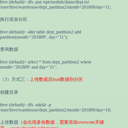
hive (default)> dfs -put /opt/module/datas/dept.txt
/user/hive/warehouse/dept_partition2/month=201809/day=11;
执行添加分区
hive (default)> alter table dept_partition2 add
partition(month=’201809′, day=’11’);
查询数据
hive (default)> select * from dept_partition2 where
month=’201809′ and day=’11’;
（3）方式三：
上传数据后load数据到分区
创建目录
hive (default)> dfs -mkdir -p
/user/hive/warehouse/dept_partition2/month=201809/day=10;
上传数据（
会出现多份数据，需要添加overwrite关键