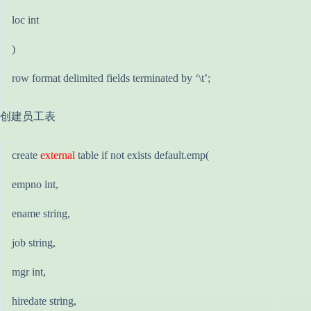
loc int
)
row format delimited fields terminated by ‘\t’;
创建员工表
create
external
table if not exists default.emp(
empno int,
ename string,
job string,
mgr int,
hiredate string,