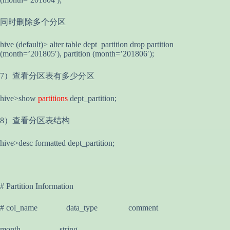
同时删除多个分区
hive (default)> alter table dept_partition drop partition
(month=’201805′), partition (month=’201806′);
7）查看分区表有多少分区
hive>show
partitions
dept_partition;
8）查看分区表结构
hive>desc formatted dept_partition;
# Partition Information
# col_name data_type comment
month string