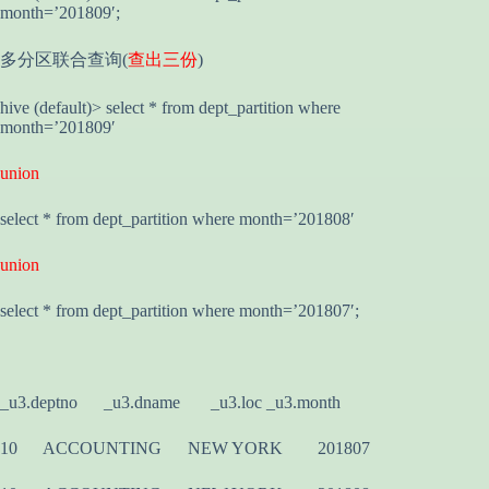
month=’201809′;
多分区联合查询(
查出三份
)
hive (default)> select * from dept_partition where
month=’201809′
union
select * from dept_partition where month=’201808′
union
select * from dept_partition where month=’201807′;
_u3.deptno _u3.dname _u3.loc _u3.month
10 ACCOUNTING NEW YORK 201807