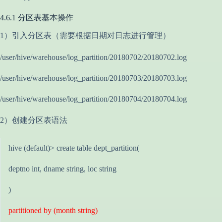
4.6.1 分区表基本操作
1）引入分区表（需要根据日期对日志进行管理）
/user/hive/warehouse/log_partition/20180702/20180702.log
/user/hive/warehouse/log_partition/20180703/20180703.log
/user/hive/warehouse/log_partition/20180704/20180704.log
2）创建分区表语法
hive (default)> create table dept_partition(
deptno int, dname string, loc string
)
partitioned by (month string)