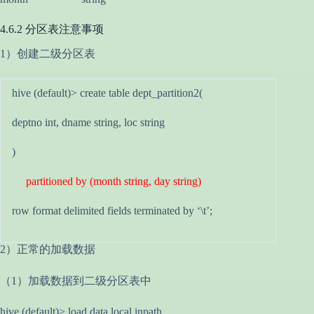
4.6.2 分区表注意事项
1）创建二级分区表
hive (default)> create table dept_partition2(
deptno int, dname string, loc string
)
partitioned by (month string, day string)
row format delimited fields terminated by ‘\t’;
2）正常的加载数据
（1）加载数据到二级分区表中
hive (default)> load data local inpath