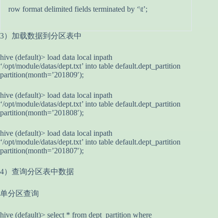
row format delimited fields terminated by ‘\t’;
3）加载数据到分区表中
hive (default)> load data local inpath
‘/opt/module/datas/dept.txt’ into table default.dept_partition
partition(month=’201809′);
hive (default)> load data local inpath
‘/opt/module/datas/dept.txt’ into table default.dept_partition
partition(month=’201808′);
hive (default)> load data local inpath
‘/opt/module/datas/dept.txt’ into table default.dept_partition
partition(month=’201807′);
4）查询分区表中数据
单分区查询
hive (default)> select * from dept_partition where