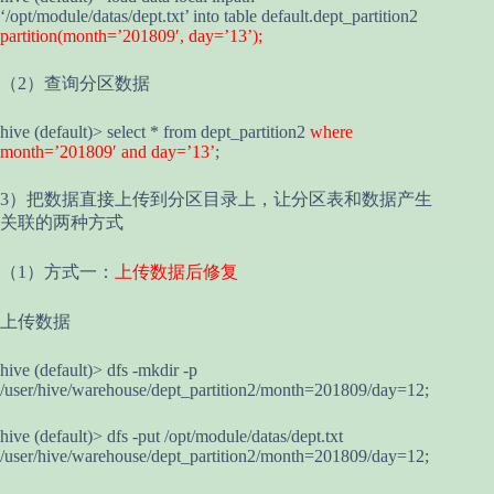
‘/opt/module/datas/dept.txt’ into table default.dept_partition2
partition(month=’201809′, day=’13’);
（2）查询分区数据
hive (default)> select * from dept_partition2
where
month=’201809′ and day=’13’
;
3）把数据直接上传到分区目录上，让分区表和数据产生
关联的两种方式
（1）方式一：
上传数据后修复
上传数据
hive (default)> dfs -mkdir -p
/user/hive/warehouse/dept_partition2/month=201809/day=12;
hive (default)> dfs -put /opt/module/datas/dept.txt
/user/hive/warehouse/dept_partition2/month=201809/day=12;