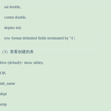
sal double,
comm double,
deptno int)
row format delimited fields terminated by ‘\t’;
（3）查看创建的表
hive (default)> show tables;
OK
tab_name
dept
emp