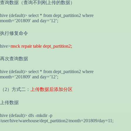
查询数据（查询不到刚上传的数据）
hive (default)> select * from dept_partition2 where
month=’201809′ and day=’12’;
执行修复命令
hive>
msck repair table dept_partition2;
再次查询数据
hive (default)> select * from dept_partition2 where
month=’201809′ and day=’12’;
（2）方式二：
上传数据后添加分区
上传数据
hive (default)> dfs -mkdir -p
/user/hive/warehouse/dept_partition2/month=201809/day=11;