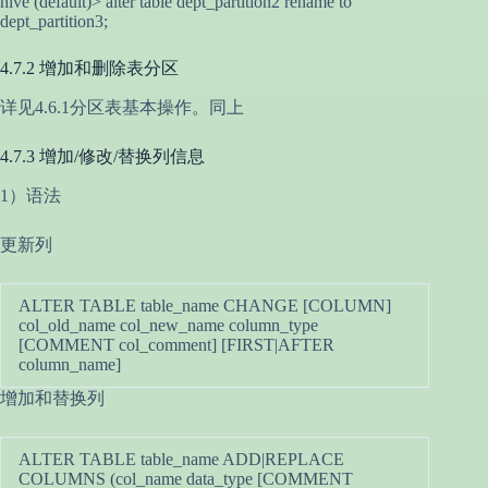
hive (default)> alter table dept_partition2 rename to
dept_partition3;
4.7.2 增加和删除表分区
详见4.6.1分区表基本操作。同上
4.7.3 增加/修改/替换列信息
1）语法
更新列
ALTER TABLE table_name CHANGE [COLUMN]
col_old_name col_new_name column_type
[COMMENT col_comment] [FIRST|AFTER
column_name]
增加和替换列
ALTER TABLE table_name ADD|REPLACE
COLUMNS (col_name data_type [COMMENT