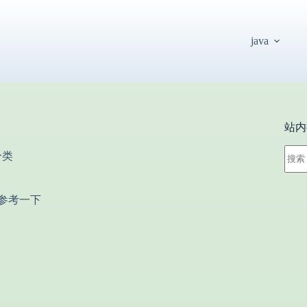
java
站内
无
分类
结
果
以参考一下