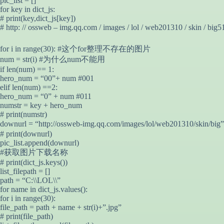
pic_list = []
for key in dict_js:
# print(key,dict_js[key])
# http: // ossweb – img.qq.com / images / lol / web201310 / skin / big
for i in range(30): #这个for整理不存在的图片
num = str(i) #为什么num不能用
if len(num) == 1:
hero_num = “00”+ num #001
elif len(num) ==2:
hero_num = “0” + num #011
numstr = key + hero_num
# print(numstr)
downurl = “http://ossweb-img.qq.com/images/lol/web201310/
# print(downurl)
pic_list.append(downurl)
#获取图片下载名称
# print(dict_js.keys())
list_filepath = []
path = “C:\\LOL\\”
for name in dict_js.values():
for i in range(30):
file_path = path + name + str(i)+”.jpg”
# print(file_path)