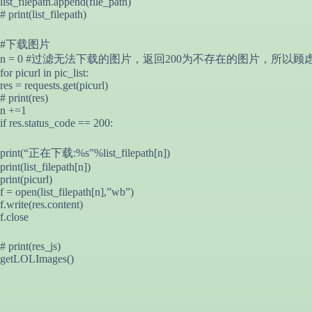
list_filepath.append(file_path)
# print(list_filepath)
#下载图片
n = 0 #过滤无法下载的图片，返回200为不存在的图片，所以顾
for picurl in pic_list:
res = requests.get(picurl)
# print(res)
n +=1
if res.status_code == 200:
print(“正在下载:%s”%list_filepath[n])
print(list_filepath[n])
print(picurl)
f = open(list_filepath[n],”wb”)
f.write(res.content)
f.close
# print(res_js)
getLOLImages()