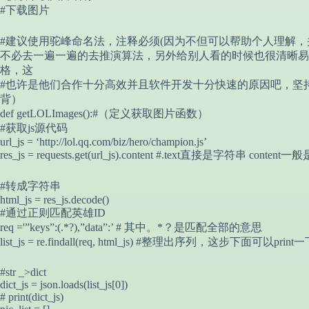
#下载图片
#建议使用驼峰命名法，注释必须(因为不但可以帮助个人理解
不必去一遍一遍的去推演算法，另外给别人看的时候也很清晰易
格，这
#也许是他们合作十分高效并且软件开发十分快速的原因吧，坚
背）
def getLOLImages():#（定义获取图片函数）
#获取js源代码
url_js = ‘http://lol.qq.com/biz/hero/champion.js’
res_js = requests.get(url_js).content #.text直接是字符串 c
#转成字符串
html_js = res_js.decode()
#通过正则匹配英雄ID
req ='”keys”:(.*?),”data”:’ # 其中。*？是匹配全部的意思
list_js = re.findall(req, html_js) #整理出序列，这步下面可以prin
#str _>dict
dict_js = json.loads(list_js[0])
# print(dict_js)