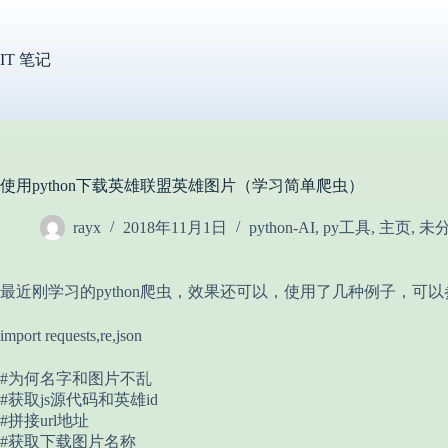
跳
过
内
IT 笔记
容
使用python下载英雄联盟英雄图片（学习简单爬虫）
rayx
2018年11月1日
python-AI
,
py工具
,
主页
,
未
最近刚学习的python爬虫，效果还可以，使用了几种例子，可
import requests,re,json
#为何名字和图片不乱
#获取js源代码和英雄id
#拼接url地址
#获取下载图片名称