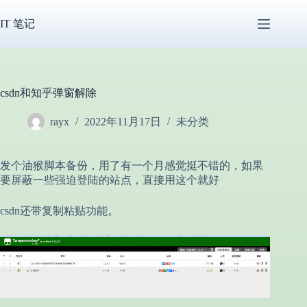
跳
过
IT 笔记
内
容
csdn和知乎弹窗解除
rayx
2022年11月17日
未分类
发个油猴脚本备份，用了有一个月感觉挺不错的，如果
要屏蔽一些强迫登陆的站点，直接用这个就好
csdn还带复制粘贴功能。