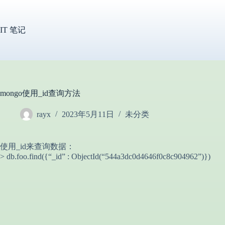
跳
过
内
IT 笔记
容
mongo使用_id查询方法
rayx
2023年5月11日
未分类
使用_id来查询数据：
> db.foo.find({“_id” : ObjectId(“544a3dc0d4646f0c8c904962”)})