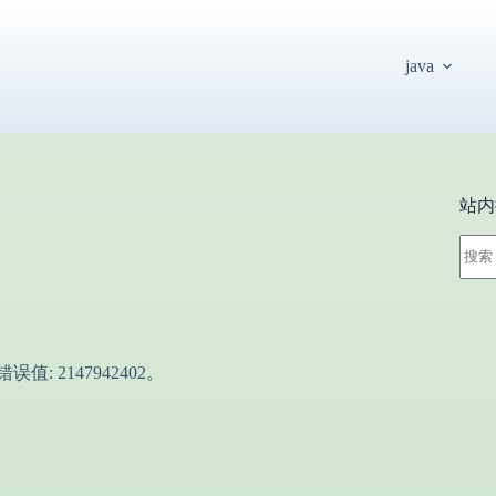
java
站内
无
结
果
值: 2147942402。