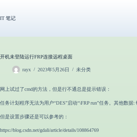
跳
过
内
IT 笔记
容
开机未登陆运行FRP连接远程桌面
rayx
2023年5月26日
未分类
网上试过了cmd的方法，但是行不通总是提示错误：
任务计划程序无法为用户“DES”启动“\FRP run”任务。其他数据: 错误
但是设置步骤还是可以参考的：
https://blog.csdn.net/gdali/article/details/108864769