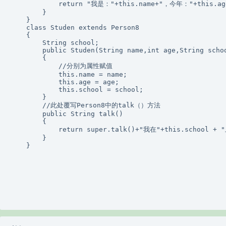
            return "我是："+this.name+"，今年："+this.ag
        }

    }

    class Studen extends Person8

    {

        String school;

        public Studen(String name,int age,String schoo
        {

            //分别为属性赋值

            this.name = name;

            this.age = age;

            this.school = school;

        }

        //此处覆写Person8中的talk（）方法

        public String talk()

        {

            return super.talk()+"我在"+this.school + "
        }

    }
