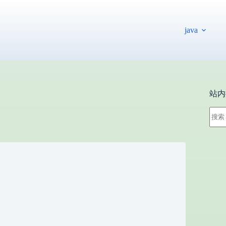
java
站内
无
结
果