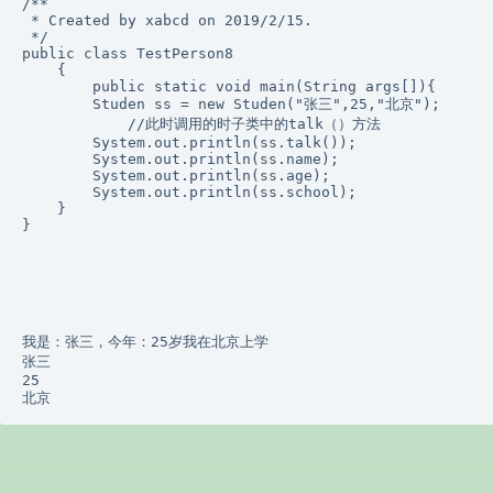
/**

 * Created by xabcd on 2019/2/15.

 */

public class TestPerson8

    {

        public static void main(String args[]){

        Studen ss = new Studen("张三",25,"北京");

            //此时调用的时子类中的talk（）方法

        System.out.println(ss.talk());

        System.out.println(ss.name);

        System.out.println(ss.age);

        System.out.println(ss.school);

    }

}

我是：张三，今年：25岁我在北京上学

张三

25

北京