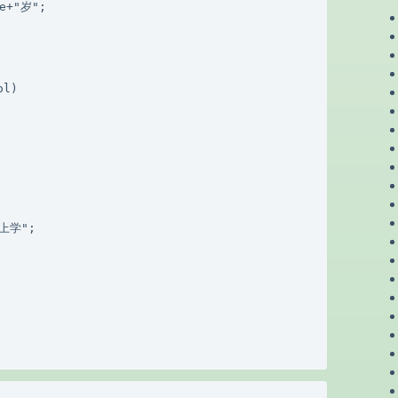
e+"岁";

l)

上学";
