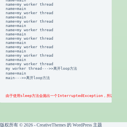
name=main

name=my worker thread

name=main

name=my worker thread

name=main

name=my worker thread

name=main

name=my worker thread

name=main

name=my worker thread

name=main

name=my worker thread

name=main

name=my worker thread

name=main

name=my worker thread

my worker thread--->>离开loop方法

name=main

main--->>离开loop方法

由于使用sleep方法会抛出一个InterruptedException，所以在程序中
版权所有 © 2026 -
CreativeThemes
的 WordPress 主题