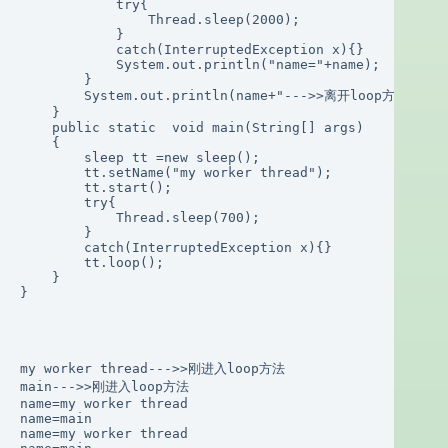
            try{

                Thread.sleep(2000);

            }

            catch(InterruptedException x){}

            System.out.println("name="+name);

        }

        System.out.println(name+"--->>离开loop方法");

    }

    public static  void main(String[] args)

    {

        sleep tt =new sleep();

        tt.setName("my worker thread");

        tt.start();

        try{

            Thread.sleep(700);

        }

        catch(InterruptedException x){}

        tt.loop();

    }

}

my worker thread--->>刚进入loop方法

main--->>刚进入loop方法

name=my worker thread

name=main

name=my worker thread
