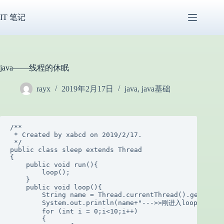
跳
过
IT 笔记
内
容
java——线程的休眠
rayx
2019年2月17日
java
,
java基础
/**

 * Created by xabcd on 2019/2/17.

 */

public class sleep extends Thread

{

    public void run(){

        loop();

    }

    public void loop(){

        String name = Thread.currentThread().getName()
        System.out.println(name+"--->>刚进入loop方法");

        for (int i = 0;i<10;i++)

        {
