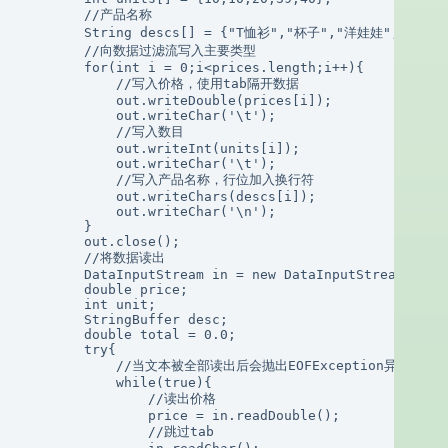
        //产品名称

        String descs[] = {"T恤衫","杯子","洋娃娃","大头针
        //向数据过滤流写入主要类型

        for(int i = 0;i<prices.length;i++){

            //写入价格，使用tab隔开数据

            out.writeDouble(prices[i]);

            out.writeChar('\t');

            //写入数目

            out.writeInt(units[i]);

            out.writeChar('\t');

            //写入产品名称，行位加入换行符

            out.writeChars(descs[i]);

            out.writeChar('\n');

        }

        out.close();

        //将数据读出

        DataInputStream in = new DataInputStream(new F
        double price;

        int unit;

        StringBuffer desc;

        double total = 0.0;

        try{

            //当文本被全部读出后会抛出EOFException异常，中断
            while(true){

                //读出价格

                price = in.readDouble();

                //跳过tab
