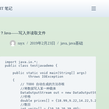
跳
过
IT 笔记
内
容
？Java——写入并读取文件
rayx
2019年2月23日
java
,
java基础
import java.io.*;

public class testjavademo {

    public static void main(String[] args)

            throws IOException

    {

        // TODO 自动生成的方法存根

        //将数据写入某一种载体

        DataOutputStream out = new DataOutputStream(ne
        //价格

        double prices[] = {18.99,9.22,14.22,5.22,4.21}
        //数目

        int units[] = {10,10,20,39,40};
