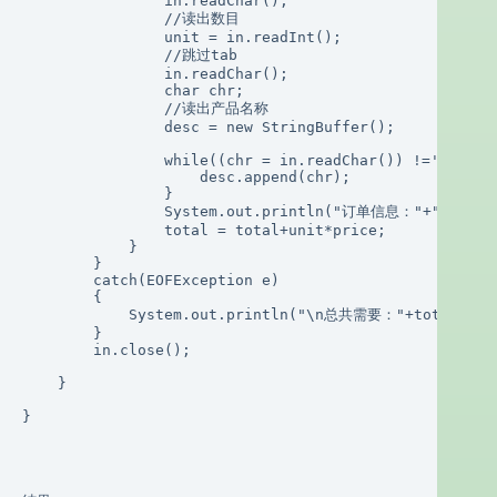
                in.readChar();

                //读出数目

                unit = in.readInt();

                //跳过tab

                in.readChar();

                char chr;

                //读出产品名称

                desc = new StringBuffer();

                while((chr = in.readChar()) !='\n'){

                    desc.append(chr);

                }

                System.out.println("订单信息："+"产品名称
                total = total+unit*price;

            }

        }

        catch(EOFException e)

        {

            System.out.println("\n总共需要："+total+"元"
        }

        in.close();

    }

}
